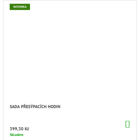
NOVINKA
SADA PŘESÝPACÍCH HODIN
DO
KO
399,30 Kč
Skladem