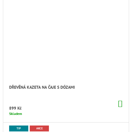
DŘEVĚNÁ KAZETA NA ČAJE S DÓZAMI
DO
KO
899 Kč
Skladem
TIP
AKCE