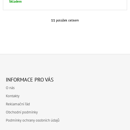
Skladem
11
položek celkem
O
V
L
Á
D
A
C
Í
P
Z
R
Á
V
INFORMACE PRO VÁS
P
K
O nás
Y
A
V
Kontakty
T
Ý
Reklamační řád
P
Í
I
Obchodní podmínky
S
Podmínky ochrany osobních údajů
U