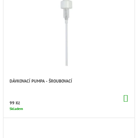
DÁVKOVACÍ PUMPA - ŠROUBOVACÍ
DO
KO
99 Kč
Skladem