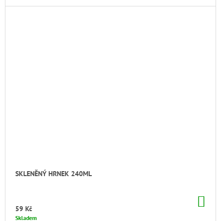
SKLENĚNÝ HRNEK 240ML
DO
KO
59 Kč
Skladem