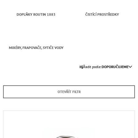
A
J
DOPLŇKY ROUTIN 1883
ČISTÍCÍ PROSTŘEDKY
Í
T
?
MIXÉRY, FRAPOVAČE, SYTIČE VODY
Ř
Řadit podle:
DOPORUČUJEME
A
HLEDAT
Z
E
OTEVŘÍT FILTR
N
D
O
Í
P
P
V
O
R
R
Ý
U
O
P
Č
D
U