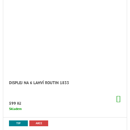
DISPLEJ NA 6 LAHVÍ ROUTIN 1833
DO
KO
599 Kč
Skladem
TIP
AKCE