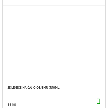
SKLENICE NA ČAJ O OBJEMU 350ML.
DO
KO
99 Kč