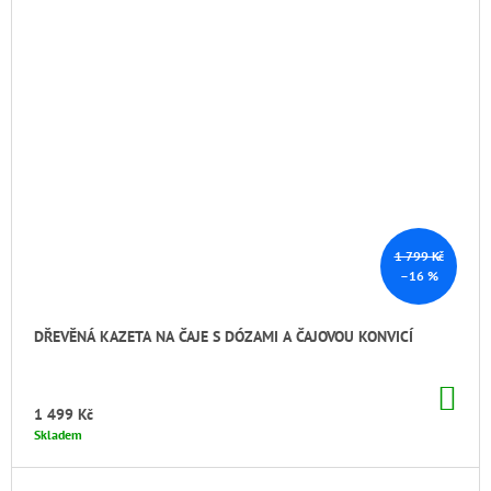
1 799 Kč
–16 %
DŘEVĚNÁ KAZETA NA ČAJE S DÓZAMI A ČAJOVOU KONVICÍ
DO
KO
1 499 Kč
Skladem