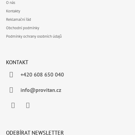
O nás
P
A
I
Kontakty
T
S
Reklamační řád
Í
U
Obchodní podmínky
Podmínky ochrany osobních údajů
KONTAKT
+420 608 650 040
info@provitan.cz
Facebook
Instagram
ODEBÍRAT NEWSLETTER