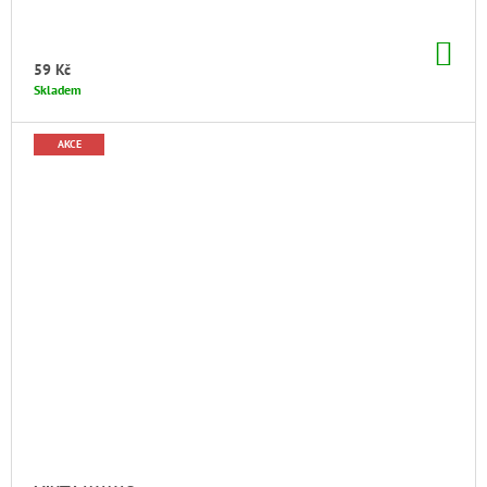
DO
KO
59 Kč
Skladem
AKCE