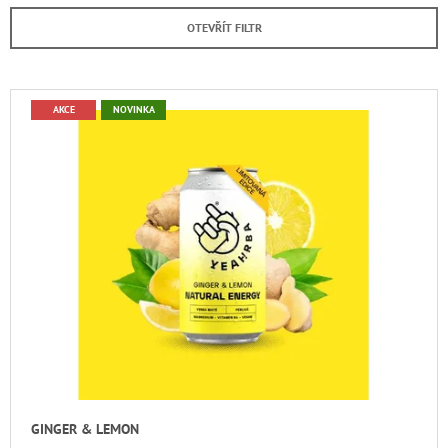
E
A
OTEVŘÍT FILTR
N
J
Í
Í
P
V
T
AKCE
NOVINKA
R
Ý
?
O
P
D
I
U
S
K
P
HLEDAT
T
R
Ů
O
D
D
U
O
P
K
O
T
R
U
Ů
Č
GINGER & LEMON
U