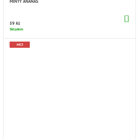
MINTY ANANAS
DO
KO
59 Kč
Skladem
AKCE