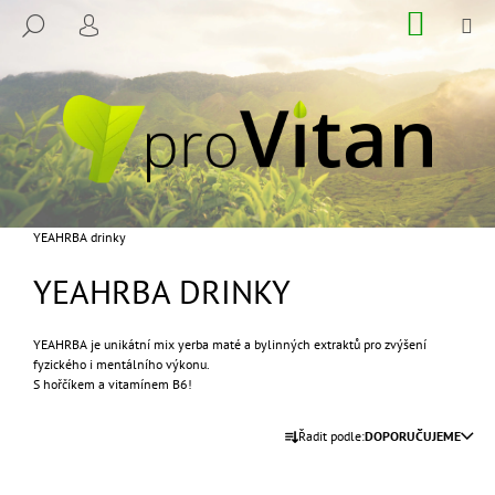
K
Přejít
NÁKUP
M
HLEDAT
na
KOŠÍK
O
PŘIHLÁŠENÍ
ZPĚT
ZPĚT
obsah
Š
Í
C
K
O
P
O
T
Domů
YEAHRBA drinky
Ř
YEAHRBA DRINKY
E
B
U
YEAHRBA je unikátní mix yerba maté a bylinných extraktů pro zvýšení
fyzického i mentálního výkonu.
J
S hořčíkem a vitamínem B6!
E
Ř
T
Řadit podle:
DOPORUČUJEME
A
E
Z
N