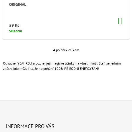
ORIGINAL
DO
KO
59 Kč
Skladem
4
položek celkem
O
V
L
Ochutnej YEAHRBU a poznej její magické účinky na vlastní kůži. Staň se jedním
Á
z těch, kdo může říct, že ho pohání 100% PŘÍRODNÍ ENERGYEAH!
D
A
C
Í
P
R
V
K
Z
Y
Á
V
INFORMACE PRO VÁS
P
Ý