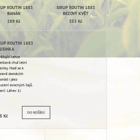
T
RUP ROUTIN 1883
SIRUP ROUTIN 1883
Ů
BANÁN
BEZOVÝ KVĚT
289 Kč
353 Kč
RUP ROUTIN 1883
USINKA
ěžující lehce
elkavá chuť letní
sinky. Hodí se k
pravě domácích
onád i jako
ucení ovocných čajů.
ení: Láhev 1l
Skladem
DO KOŠÍKU
5 Kč