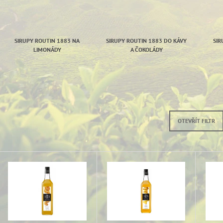
59 Kč
59 Kč
SIRUPY ROUTIN 1883 NA
SIRUPY ROUTIN 1883 DO KÁVY
SIR
LIMONÁDY
A ČOKOLÁDY
OTEVŘÍT FILTR
V
Ý
P
I
S
P