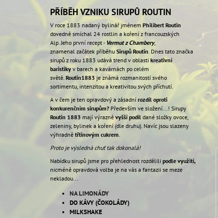
59 Kč
PŘÍBĚH VZNIKU SIRUPŮ ROUTIN
V roce 1883 nadaný bylinář jménem
Philibert Routin
dovedně smíchal 24 rostlin a koření z francouzských
Alp.
Jeho první recept -
Vermut z Chambery
,
znamenal začátek příběhu
Sirupů Routin
.
Dnes tato značka
sirupů z roku 1883 udává trend v oblasti
kreativní
baristiky
v barech a kavárnách po celém
světě.
Routin
1883
je známá rozmanitostí svého
sortimentu, intenzitou a kreativitou svých příchutí.
A v čem je ten opravdový a zásadní
rozdíl oproti
konkurenčním sirupům?
Především ve složení...! Sirupy
Routin 1883
mají výrazně
vyšší podíl
dané složky ovoce,
zeleniny, bylinek a koření (dle druhu). Navíc jsou slazeny
výhradně
třtinovým cukrem
.
Proto je výsledná chuť tak dokonalá!
Nabídku sirupů jsme pro přehlednost rozdělili
podle využití,
nicméně opravdová volba je na vás a fantazii se meze
nekladou...
NA LIMONÁDY
DO KÁVY (ČOKOLÁDY)
MILKSHAKE