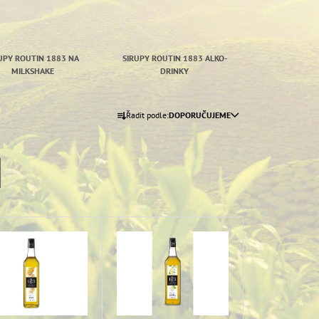
UPY ROUTIN 1883 NA
SIRUPY ROUTIN 1883 ALKO-
MILKSHAKE
DRINKY
Ř
Řadit podle:
DOPORUČUJEME
A
Z
E
N
Í
P
R
O
D
U
K