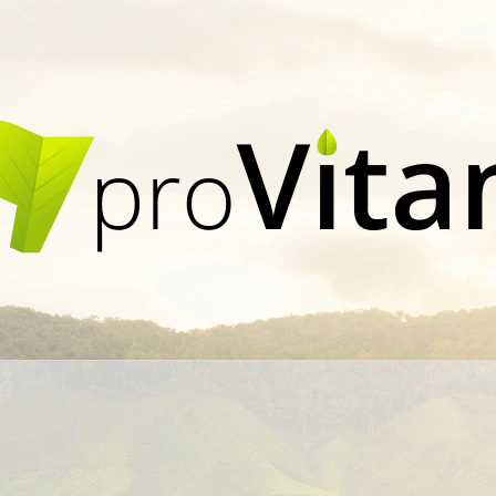
CO POTŘEBUJETE NAJÍT?
HLEDAT
DOPORUČUJEME
ŠPACÍRKY MAKOVÉ
ŠPACÍRKY ŘEPO