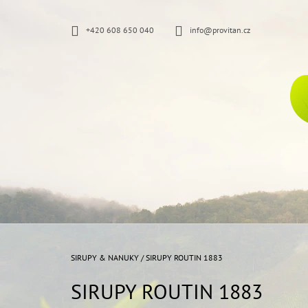
K
Přejít
na
O
ZPĚT
ZPĚT
+420 608 650 040
info@provitan.cz
obsah
DO
DO
Š
OBCHODU
OBCHODU
Í
K
Domů
SIRUPY & NANUKY
/
SIRUPY ROUTIN 1883
SIRUPY ROUTIN 1883
ŠPACÍRKY ČESNEKOVÉ