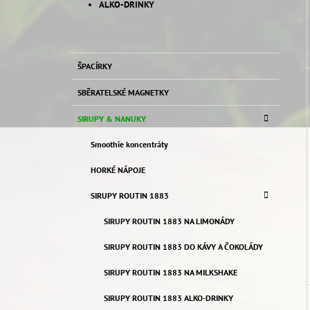
ALKO-DRINKY
P
O
K
Přeskočit
S
ŠPACÍRKY
A
kategorie
T
T
SBĚRATELSKÉ MAGNETKY
E
R
G
A
SIRUPY & NANUKY
O
N
R
Smoothie koncentráty
I
N
E
Í
HORKÉ NÁPOJE
P
SIRUPY ROUTIN 1883
A
SIRUPY ROUTIN 1883 NA LIMONÁDY
N
E
SIRUPY ROUTIN 1883 DO KÁVY A ČOKOLÁDY
L
SIRUPY ROUTIN 1883 NA MILKSHAKE
SIRUPY ROUTIN 1883 ALKO-DRINKY