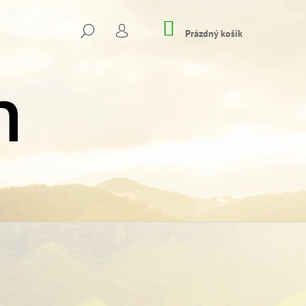
NÁKUPNÍ
HLEDAT
KOŠÍK
Prázdný košík
PŘIHLÁŠENÍ
Následující
VÉ