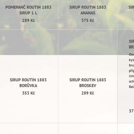
R
POMERANČ ROUTIN 1883
SIRUP ROUTIN 1883
SI
O
SIRUP 1 L
ANANAS
289 Kč
375 Kč
D
U
K
SI
T
BR
Ů
Osv
kys
bru
pří
lim
SIRUP ROUTIN 1883
SIRUP ROUTIN 1883
och
BORŮVKA
BROSKEV
Bal
353 Kč
289 Kč
37