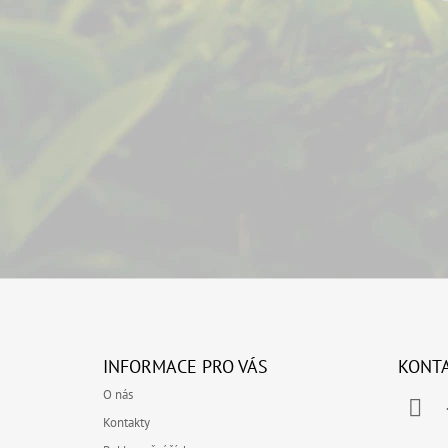
Z
Á
INFORMACE PRO VÁS
KONT
P
O nás
A
Kontakty
T