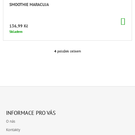
SMOOTHIE MARACUJA
DO
KO
136,99 Kč
Skladem
4
položek celkem
O
V
L
Á
D
A
C
Í
P
Z
R
Á
V
INFORMACE PRO VÁS
P
K
O nás
Y
A
V
Kontakty
T
Ý