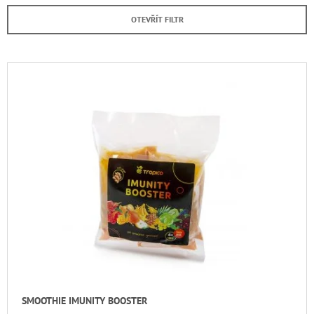
E
A
OTEVŘÍT FILTR
N
J
Í
Í
P
V
T
R
Ý
?
O
P
D
I
U
S
K
P
HLEDAT
T
R
Ů
O
D
D
U
O
P
K
O
T
R
U
Ů
Č
SMOOTHIE IMUNITY BOOSTER
U