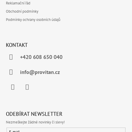
Reklamační řád
P
Í
I
Obchodní podmínky
S
Podmínky ochrany osobních údajů
U
KONTAKT
+420 608 650 040
info@provitan.cz
Facebook
Instagram
ODEBÍRAT NEWSLETTER
Nezmeškejte žádné novinky či slevy!
E-mail