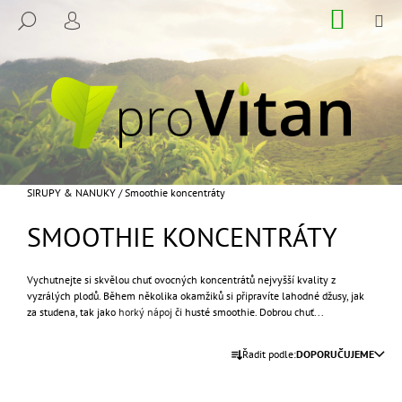
K
Přejít
NÁKUP
M
HLEDAT
na
KOŠÍK
O
PŘIHLÁŠENÍ
ZPĚT
ZPĚT
obsah
Š
Í
C
K
O
P
O
T
Domů
SIRUPY & NANUKY
/
Smoothie koncentráty
Ř
SMOOTHIE KONCENTRÁTY
E
B
U
Vychutnejte si skvělou chuť ovocných koncentrátů nejvyšší kvality z
vyzrálých plodů. Během několika okamžiků si připravíte lahodné džusy, jak
J
za studena, tak jako
horký nápoj
či husté smoothie. Dobrou chuť...
E
Ř
T
Řadit podle:
DOPORUČUJEME
A
E
Z
N