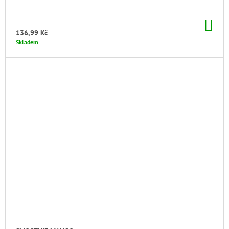
DO
KO
136,99 Kč
Skladem