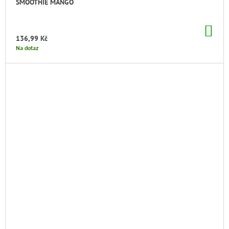
SMOOTHIE MANGO
DO
KO
136,99 Kč
Na dotaz