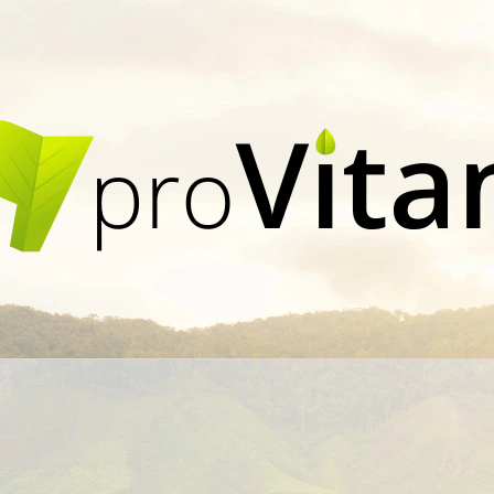
CO POTŘEBUJETE NAJÍT?
HLEDAT
DOPORUČUJEME
ŠPACÍRKY MAKOVÉ
ŠPACÍRKY ČESN