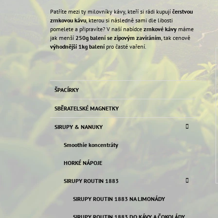
50 Kč
Patříte mezi ty milovníky kávy, kteří si rádi kupují
čerstvou
zrnkovou kávu
, kterou si následně sami dle libosti
pomelete a připravíte? V naší nabídce
zrnkové kávy
máme
jak menší
250g balení se zipovým zavíráním
, tak cenově
výhodnější 1kg balení
pro časté vaření.
P
O
K
Přeskočit
S
ŠPACÍRKY
A
kategorie
T
T
SBĚRATELSKÉ MAGNETKY
E
R
G
A
SIRUPY & NANUKY
O
N
R
Smoothie koncentráty
I
N
E
Í
HORKÉ NÁPOJE
P
SIRUPY ROUTIN 1883
A
SIRUPY ROUTIN 1883 NA LIMONÁDY
N
E
SIRUPY ROUTIN 1883 DO KÁVY A ČOKOLÁDY