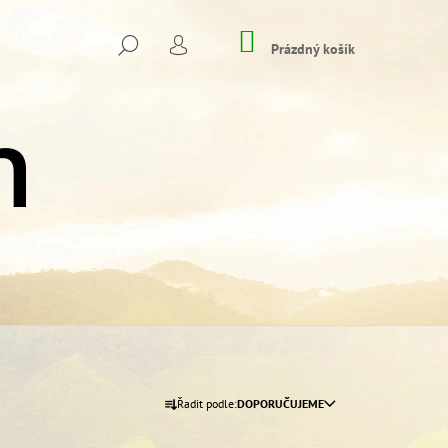
NÁKUPNÍ
HLEDAT
KOŠÍK
Prázdný košík
PŘIHLÁŠENÍ
Následující
Ř
Řadit podle:
DOPORUČUJEME
A
EKOVÉ
Z