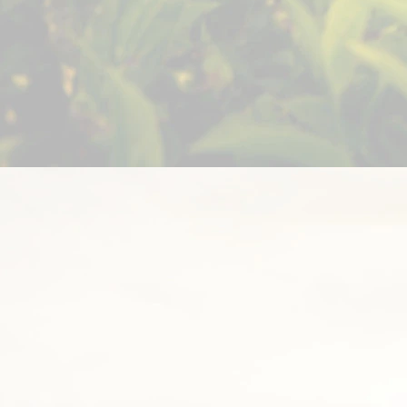
L
Á
D
A
C
Í
P
R
V
K
Y
V
Ý
P
I
S
U