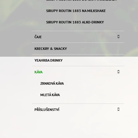
L
SIRUPY ROUTIN 1883 NA MILKSHAKE
SIRUPY ROUTIN 1883 ALKO-DRINKY
ČAJE
KRECKRY & SNACKY
YEAHRBA DRINKY
KÁVA
ZRNKOVÁ KÁVA
MLETÁ KÁVA
PŘÍSLUŠENSTVÍ