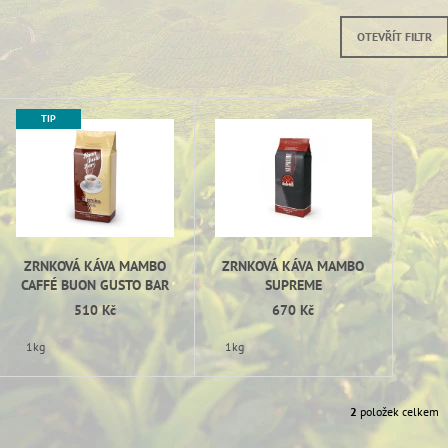
59 Kč
59 Kč
OTEVŘÍT FILTR
V
TIP
Ý
P
I
S
P
R
ZRNKOVÁ KÁVA MAMBO
ZRNKOVÁ KÁVA MAMBO
O
CAFFÉ BUON GUSTO BAR
SUPREME
510 Kč
670 Kč
D
U
1kg
1kg
K
T
2
položek celkem
Ů
O
V