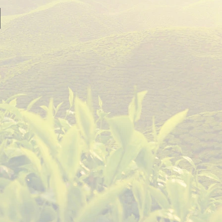
E
N
Í
P
R
O
D
U
K
T
Ů