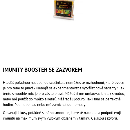
A
J
Í
T
?
HLEDAT
IMUNITY BOOSTER SE ZÁZVOREM
Hledáš pořádnou nadupanou svačinku a nemůžeš se rozhodnout, které ovoce
je pro tebe to pravé? Nebojíš se experimentovat a vytvářet nové varianty? Tak
D
tento smoothie mix je pro vás to pravé. Můžeš si mě umixovat jen tak s vodou,
O
nebo mě použít do mléko a kefírů. Máš raději jogurt? Tak i tam se perfektně
P
hodím. Pod nebo nad nebo mě zamíchat dohromady.
O
R
Obsahuji 4 kusy pořádně silného smoothie, které tě nakopne a podpoří tvoji
U
imunitu na maximum svým vysokým obsahem vitaminu C a sílou zázvoru.
Č
U