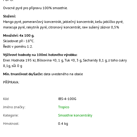
Ovocné pyré pro přípravu 100% smoothie.
Složení:
Mango pyré, pomerančový koncentrát, jablečný koncentrát, kešu jablíčko pyré,
maracuja pyré, rakytník pyré, citronový koncentrát, raw sušený zázvor 0,5%
Množství: 4x 100 g.
Skladovat při - 18°C.
Ředit v poměru 1:2.
Výživové hodnoty na 100ml hotového výrobku:
Ener. Hodnota 195 kJ, Bílkovina <0, 1 g, Tuk <0, 3 g, Sacharidy 8,1 g, z toho cukry
8,1g, sůl 0 g
Min. trvanlivost do/šarže:
data uvedeného na obale
PŘÍPRAVA:
Kód
IBS-4-100G
Jméno značky
:
Tropico
Kategorie
:
Smoothie koncentráty
Hmotnost
:
0.4 kg