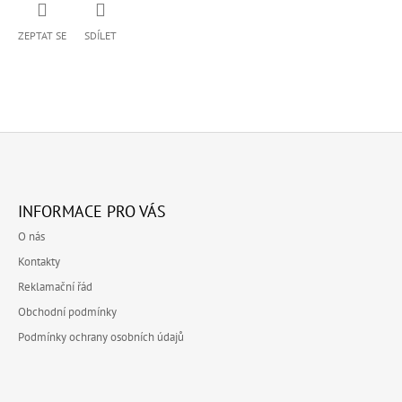
ZEPTAT SE
SDÍLET
Z
Á
INFORMACE PRO VÁS
P
O nás
A
Kontakty
T
Reklamační řád
Í
Obchodní podmínky
Podmínky ochrany osobních údajů