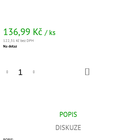
J
E
M
E
136,99 Kč
/ ks
SIRUP
122,31 Kč bez DPH
ROUTIN
Měrná
Na dotaz
1883
cena:
MANGO
375
Kč
DO
KOŠÍKU
POPIS
DISKUZE
POPIS: