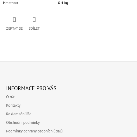
Hmotnost
:
0.4 kg
ZEPTAT SE
SDÍLET
Z
Á
INFORMACE PRO VÁS
P
O nás
A
Kontakty
T
Reklamační řád
Í
Obchodní podmínky
Podmínky ochrany osobních údajů