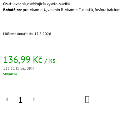
Chuť:
ovocná, osvěžujícía kyselo-sladká.
J
Bohaté na:
pro-vitamin A, vitamin B, vitamin C, draslík, fosfora kalcium.
E
M
E
Můžeme doručit do:
17.8.2026
ŠPACÍRKY
ČESNEKOVÉ
59
Kč
136,99 Kč
/ ks
122,31 Kč bez DPH
Měrná
Skladem
cena:
DO
KOŠÍKU