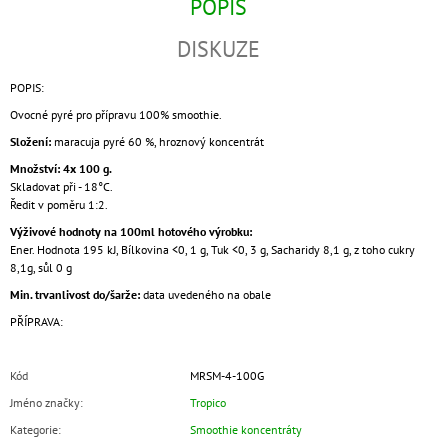
POPIS
DISKUZE
POPIS:
Ovocné pyré pro přípravu 100% smoothie.
Složení:
maracuja pyré
60 %,
hroznový koncentrát
Množství: 4x 100 g.
Skladovat při - 18°C.
Ředit v poměru 1:2.
Výživové hodnoty na 100ml hotového výrobku:
Ener. Hodnota 195 kJ, Bílkovina <0, 1 g, Tuk <0, 3 g, Sacharidy 8,1 g, z toho cukry
8,1g, sůl 0 g
Min. trvanlivost do/šarže:
data uvedeného na obale
PŘÍPRAVA:
Kód
MRSM-4-100G
Jméno značky
:
Tropico
Kategorie
:
Smoothie koncentráty