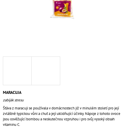
A
J
Í
T
?
HLEDAT
D
MARACUJA
O
zabiják stresu
P
O
Šťáva z maracuji se používala v domácnostech již v minulém století pro její
R
zvláštně typickou vůni a chuť a její uklidňující účinky. Nápoje z tohoto ovoce
U
jsou osvěžující bombou a neskutečnou vzpruhou i pro svůj vysoký obsah
Č
vitaminu C.
U