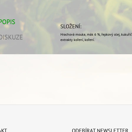
POPIS
SLOŽENÍ:
Hrachová mouka, mák 6 %, řepkový olej, kukuřičná
DISKUZE
extrakty koření, koření.
AKT
ODEBÍRAT NEWSLETTER