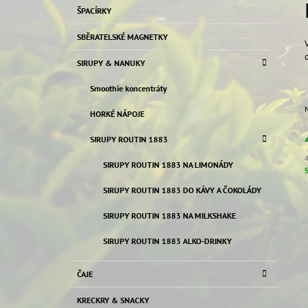
K
Přeskočit
50 Kč
ŠPACÍRKY
T
A
kategorie
T
R
SBĚRATELSKÉ MAGNETKY
E
A
G
SIRUPY & NANUKY
N
O
R
N
Smoothie koncentráty
I
Í
E
HORKÉ NÁPOJE
P
A
SIRUPY ROUTIN 1883
N
SIRUPY ROUTIN 1883 NA LIMONÁDY
E
c
SIRUPY ROUTIN 1883 DO KÁVY A ČOKOLÁDY
L
SIRUPY ROUTIN 1883 NA MILKSHAKE
SIRUPY ROUTIN 1883 ALKO-DRINKY
ČAJE
KRECKRY & SNACKY