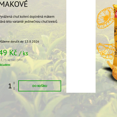
MAKOVÉ
59 Kč
59 Kč
Vyvážená chuť koření doplněná mákem
dává této variantě jedinečnou chuť krekrů.
Můžeme doručit do:
13.8.2026
49 Kč
/ ks
43,75 Kč bez DPH
Měrná
Skladem
ena:
DO KOŠÍKU