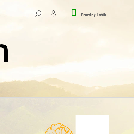
NÁKUPNÍ
HLEDAT
KOŠÍK
Prázdný košík
PŘIHLÁŠENÍ
Následující
VÉ