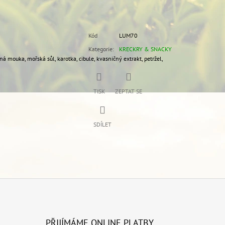
Kód
LUM70
Kategorie
:
KRECKRY & SNACKY
 mouka, mořská sůl, karotka, cibule, kvasničný extrakt, petržel,
TISK
ZEPTAT SE
SDÍLET
PŘIJÍMÁME ONLINE PLATBY