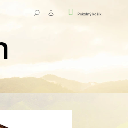
NÁKUPNÍ
HLEDAT
KOŠÍK
Prázdný košík
PŘIHLÁŠENÍ
Následující
VÉ