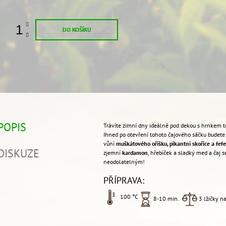
DO KOŠÍKU
POPIS
Trávíte zimní dny ideálně pod dekou s hrnkem 
Ihned po otevření tohoto čajového sáčku budet
vůní
muškátového oříšku, pikantní skořice a fef
DISKUZE
zjemní
kardamon
, hřebíček a sladký med a čaj s
neodolatelným!
PŘÍPRAVA:
100 °C
8-10
min.
3
lžičky na