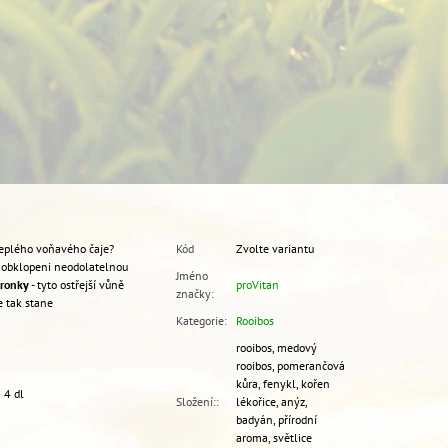
teplého voňavého čaje?
Kód
Zvolte variantu
e obklopeni neodolatelnou
Jméno
eronky
- tyto ostřejší vůně
proVitan
značky
:
e tak stane
Kategorie
:
Rooibos
rooibos, medový
rooibos, pomerančová
kůra, fenykl, kořen
 4 dl
Složení:
:
lékořice, anýz,
badyán, přírodní
aroma, světlice