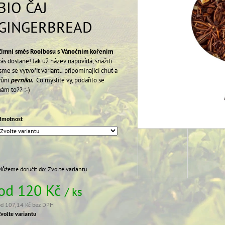
BIO ČAJ
59 Kč
59 Kč
GINGERBREAD
Zimní směs Rooibosu s Vánočním kořením
vás dostane! Jak už název napovídá, snažili
jsme se vytvořit variantu připomínající chuť a
vůni
perníku.
Co myslíte vy, podařilo se
nám to?? :-)
Hmotnost
Můžeme doručit do:
Zvolte variantu
od
120 Kč
/ ks
od
107,14 Kč
bez DPH
Měrná
Zvolte variantu
ena: