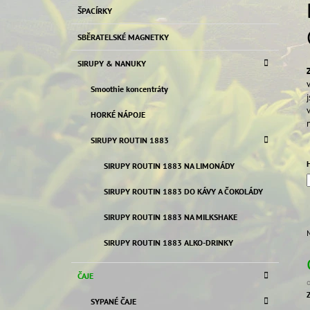
K
Přeskočit
59 Kč
ŠPACÍRKY
T
A
kategorie
T
R
SBĚRATELSKÉ MAGNETKY
E
A
G
SIRUPY & NANUKY
N
O
R
N
Smoothie koncentráty
I
Í
E
HORKÉ NÁPOJE
P
A
SIRUPY ROUTIN 1883
N
SIRUPY ROUTIN 1883 NA LIMONÁDY
E
SIRUPY ROUTIN 1883 DO KÁVY A ČOKOLÁDY
L
SIRUPY ROUTIN 1883 NA MILKSHAKE
SIRUPY ROUTIN 1883 ALKO-DRINKY
ČAJE
SYPANÉ ČAJE
c