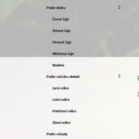
Podle druhu
Černé čaje
Zelené čaje
Ovocné čaje
Wellness čaje
Rooibos
Podle ročního období
Jarní edice
Letní edice
Podzimní edice
Zimní edice
Podle nálady